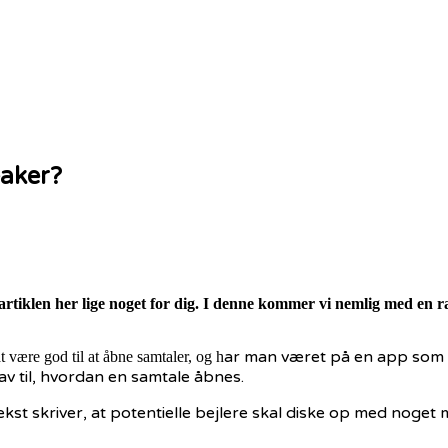
eaker?
er artiklen her lige noget for dig. I denne kommer vi nemlig med en 
ar man været på en app som
t være god til at åbne samtaler, og h
rav til, hvordan en samtale åbnes.
ekst skriver, at potentielle bejlere skal diske op med noget