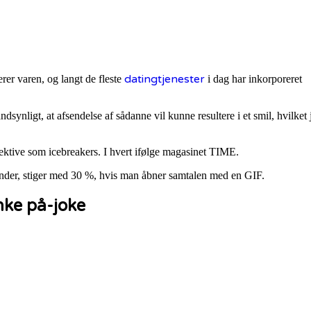
datingtjenester
er varen, og langt de fleste
i dag har inkorporeret
synligt, at afsendelse af sådanne vil kunne resultere i et smil, hvilket 
fektive som icebreakers. I hvert ifølge magasinet TIME.
inder, stiger med 30 %, hvis man åbner samtalen med en GIF.
nke på-joke