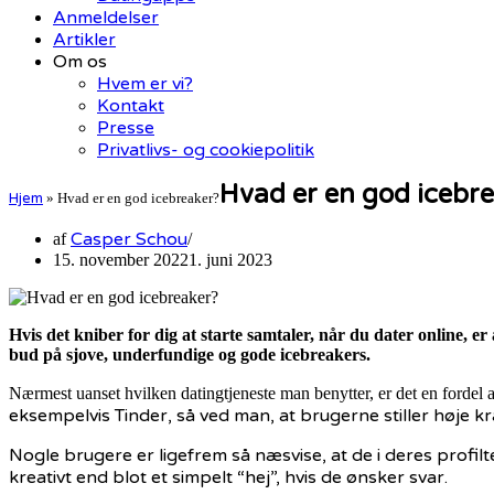
Anmeldelser
Artikler
Om os
Hvem er vi?
Kontakt
Presse
Privatlivs- og cookiepolitik
Hvad er en god icebr
Hjem
»
Hvad er en god icebreaker?
Casper Schou
af
15. november 2022
1. juni 2023
Hvis det kniber for dig at starte samtaler, når du dater online, 
bud på sjove, underfundige og gode icebreakers.
Nærmest uanset hvilken datingtjeneste man benytter, er det en fordel a
eksempelvis Tinder, så ved man, at brugerne stiller høje k
Nogle brugere er ligefrem så næsvise, at de i deres profilt
kreativt end blot et simpelt “hej”, hvis de ønsker svar.