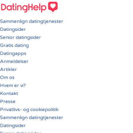
Spring
Sammenlign datingtjenester
til
Datingsider
indhold
Senior datingsider
Gratis dating
Datingapps
Anmeldelser
Artikler
Om os
Hvem er vi?
Kontakt
Presse
Privatlivs- og cookiepolitik
Sammenlign datingtjenester
Datingsider