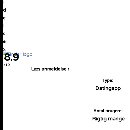
l
d
e
l
s
e
›
8.9
/10
Læs anmeldelse ›
Type:
Datingapp
Antal brugere:
Rigtig mange