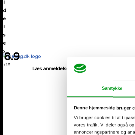
l
d
e
l
s
e
›
8.9
/10
Læs anmeldelse ›
Type:
Alm. dating
Samtykke
Denne hjemmeside bruger c
Antal brugere:
Vi bruger cookies til at tilpas
Rigtig mange
vores trafik. Vi deler også 
annonceringspartnere og anal